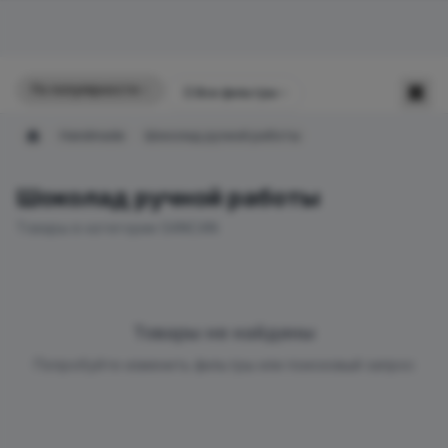
По популярности
☰
Все фильтры
Handmade
Шоколад ручной работы
Главная
Шоколад ручной работы
Товары в категории SANCAN
Товары не найдены
Попробуйте изменить фильтры или поисковый запрос