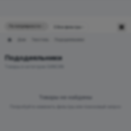
По популярности
☰
Все фильтры
Дом
Текстиль
Пододеяльники
Главная
Пододеяльники
Товары в категории SANCAN
Товары не найдены
Попробуйте изменить фильтры или поисковый запрос