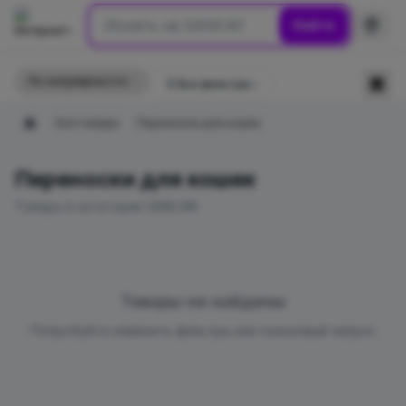
Найти
По популярности
☰
Все фильтры
Зоотовары
Переноски для кошек
Главная
Переноски для кошек
Товары в категории SANCAN
Товары не найдены
Попробуйте изменить фильтры или поисковый запрос