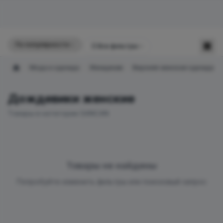
По популярности
☰
Все фильтры
Мода и одежда
Женщинам
Верхняя женская одежда
Главная
Дождевики женские
Товары в категории SANCAN
Товары не найдены
Попробуйте изменить фильтры или поисковый запрос